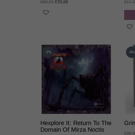
Original
Η
€
80,00
€
70,00
€
17,
price
τρέχουσα
was:
τιμή
€80,00.
είναι:
€70,00.
7
%
9
Hexplore It: Return To The
Gri
Domain Of Mirza Noctis
€
90,