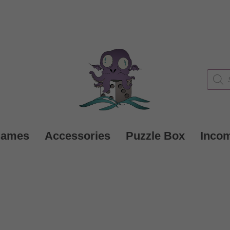
Produc
search
Games
Accessories
Puzzle Box
Inco