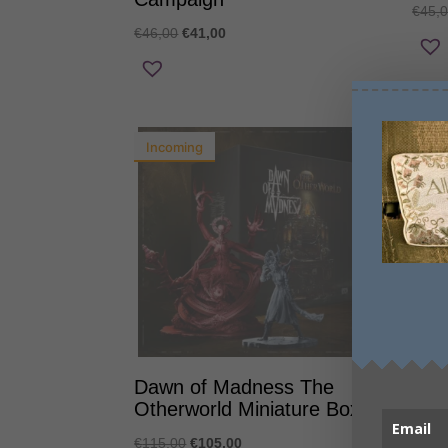
€
45,
Original
Η
€
46,00
€
41,00
price
τρέχουσα
was:
τιμή
€46,00.
είναι:
€41,00.
Incoming
7
%
Dawn of Madness The
Daw
Otherworld Miniature Box
Gam
Original
Η
€
115,00
€
105,00
€
135