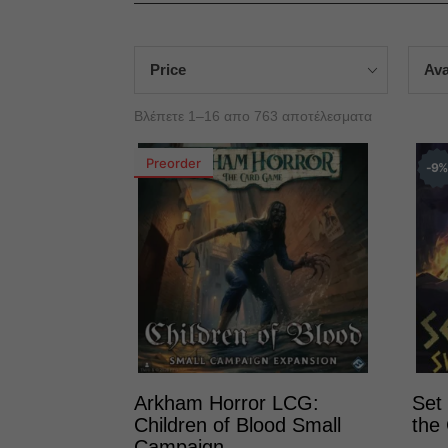
Price
Ava
Sorted
Βλέπετε 1–16 απο 763 αποτέλεσματα
by
Preorder
latest
9
Arkham Horror LCG:
Set
Children of Blood Small
the
Campaign