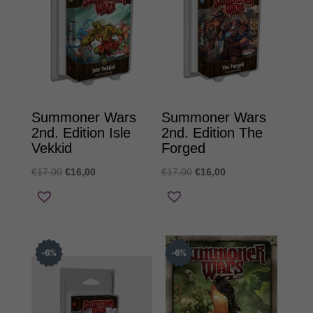
Summoner Wars
Summoner Wars
2nd. Edition Isle
2nd. Edition The
Vekkid
Forged
Original
Η
Original
Η
€
17,00
€
16,00
€
17,00
€
16,00
price
τρέχουσα
price
τρέχουσα
was:
τιμή
was:
τιμή
€17,00.
είναι:
€17,00.
είναι:
€16,00.
€16,00.
6
%
6
%