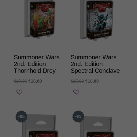
Summoner Wars
Summoner Wars
2nd. Edition
2nd. Edition
Thornhold Drey
Spectral Conclave
Original
Η
Original
Η
€
17,00
€
16,00
€
17,00
€
16,00
price
τρέχουσα
price
τρέχουσα
was:
τιμή
was:
τιμή
€17,00.
είναι:
€17,00.
είναι:
€16,00.
€16,00.
6
%
6
%