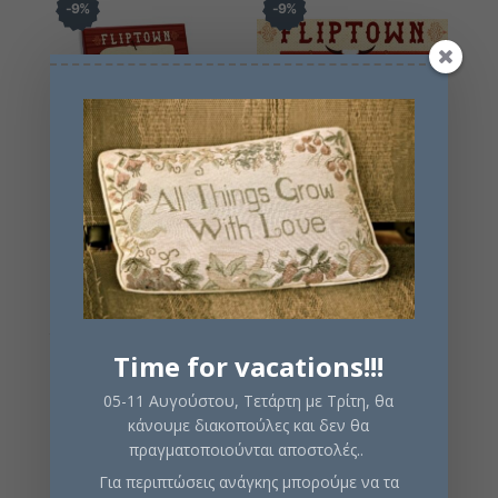
9
%
9
%
Fliptown: The
Fliptown: The
Specialists
Outskirts
Original
Η
Original
Η
€
11,00
€
10,00
€
11,00
€
10,00
Time for vacations!!!
price
τρέχουσα
price
τρέχουσα
was:
τιμή
was:
τιμή
05-11 Αυγούστου, Τετάρτη με Τρίτη, θα
€11,00.
είναι:
€11,00.
είναι:
κάνουμε διακοπούλες και δεν θα
€10,00.
€10,00.
πραγματοποιούνται αποστολές..
9
%
11
%
Για περιπτώσεις ανάγκης μπορούμε να τα