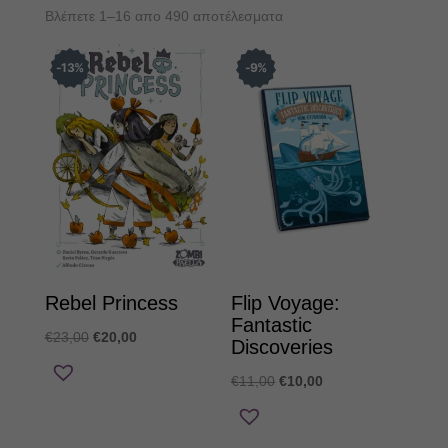
Sorted
Βλέπετε 1–16 απο 490 αποτέλεσματα
by
latest
13
%
9
%
Rebel Princess
Flip Voyage:
Fantastic
Original
Η
€
23,00
€
20,00
Discoveries
price
τρέχουσα
Original
Η
€
11,00
€
10,00
was:
τιμή
price
τρέχουσα
€23,00.
είναι:
was:
τιμή
€20,00.