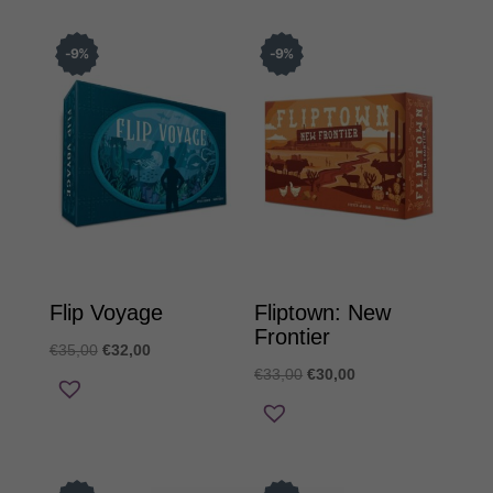
€11,00.
είναι:
€10,00.
9
%
9
%
Flip Voyage
Fliptown: New
Frontier
Original
Η
€
35,00
€
32,00
Original
Η
€
33,00
€
30,00
price
τρέχουσα
price
τρέχουσα
was:
τιμή
was:
τιμή
€35,00.
είναι:
€33,00.
είναι:
€32,00.
€30,00.