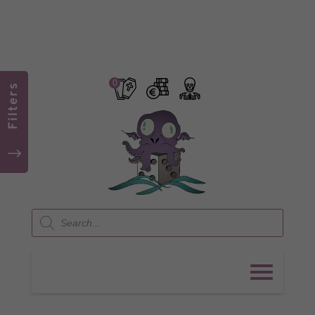
0
Filters
"
Products
search