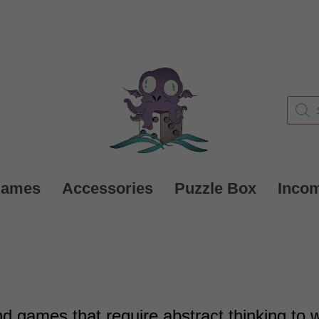
Produc
search
Games
Accessories
Puzzle Box
Inco
nd games that require abstract thinking to w