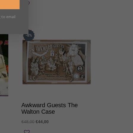
price
τρέχουσα
was:
τιμή
€42,00.
είναι:
 το email
€36,00.
8
%
Awkward Guests The
Walton Case
Original
Η
€
48,00
€
44,00
price
τρέχουσα