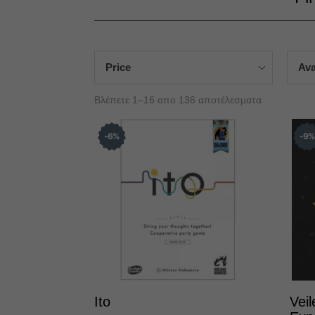
Price
Ava
Sorted
Βλέπετε 1–16 απο 136 αποτέλεσματα
by
latest
6
%
9
Ito
Veil