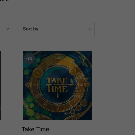
Sort by
8
%
Take Time