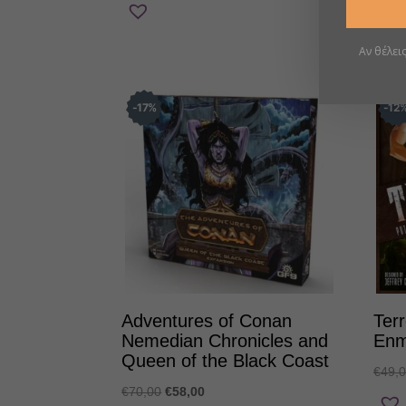
price
τρέχουσα
was:
τιμή
€50,00.
είναι:
Αν θέλει
€46,00.
17
%
12
Adventures of Conan
Ter
Nemedian Chronicles and
Enm
Queen of the Black Coast
€
49,
Original
Η
€
70,00
€
58,00