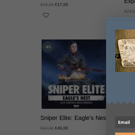
Exp
Original
Η
€
18,00
€
17,00
€
23,
price
τρέχουσα
was:
τιμή
€18,00.
είναι:
€17,00.
8
%
15
Sniper Elite: Eagle’s Nest
Sni
Ga
Original
Η
€
50,00
€
46,00
€
68,