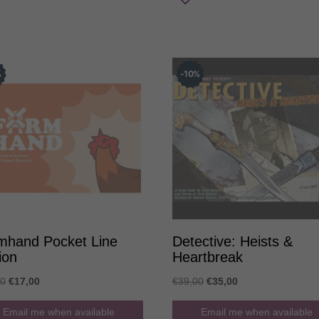
was:
τιμή
was:
τιμή
€49,00.
είναι:
€56,00.
είναι:
€43,00.
€42,00.
%
10
%
mhand Pocket Line
Detective: Heists &
ion
Heartbreak
Original
Η
Original
Η
00
€
17,00
€
39,00
€
35,00
price
τρέχουσα
price
τρέχουσα
Email me when available
Email me when available
was:
τιμή
was:
τιμή