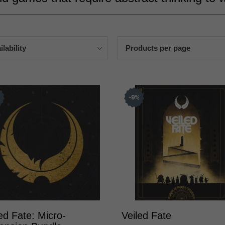
ilability
Products per page
%
9
%
ed Fate: Micro-
Veiled Fate