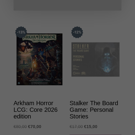
price
τρέχουσα
€70,00.
είναι:
was:
τιμή
€63,00.
€44,00.
είναι:
€39,00.
13
%
12
%
Arkham Horror
Stalker The Board
LCG: Core 2026
Game: Personal
edition
Stories
Original
Η
Original
Η
€
80,00
€
70,00
€
17,00
€
15,00
price
τρέχουσα
price
τρέχουσα