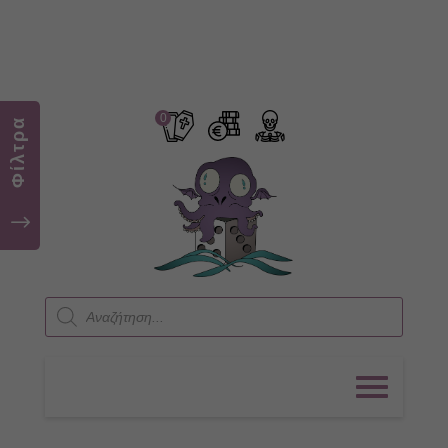
0
Φίλτρα
"
Products
search