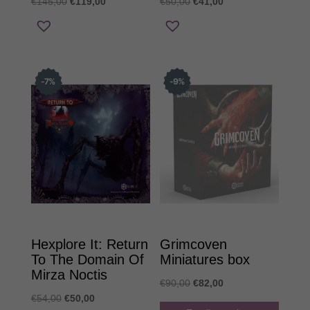
Original
Η
Original
Η
€
145,00
€
119,00
€
50,00
€
41,00
price
τρέχουσα
price
τρέχουσα
was:
τιμή
was:
τιμή
€145,00.
είναι:
€50,00.
είναι:
€119,00.
€41,00.
7
%
9
%
Hexplore It: Return
Grimcoven
To The Domain Of
Miniatures box
Mirza Noctis
Original
Η
€
90,00
€
82,00
Original
Η
€
54,00
€
50,00
price
τρέχουσα