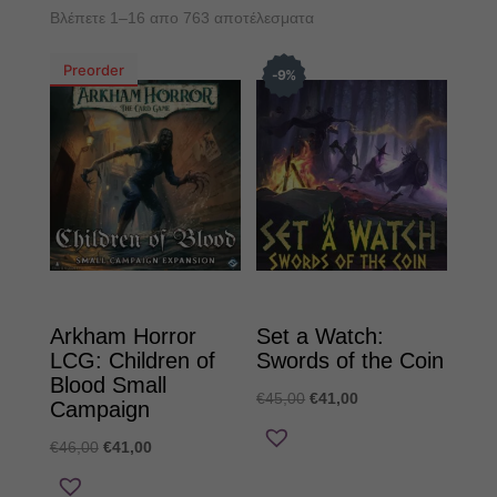
Sorted
Βλέπετε 1–16 απο 763 αποτέλεσματα
by
Preorder
latest
9
%
Arkham Horror
Set a Watch:
LCG: Children of
Swords of the Coin
Blood Small
Original
Η
€
45,00
€
41,00
Campaign
price
τρέχουσα
Original
Η
€
46,00
€
41,00
was:
τιμή
price
τρέχουσα
€45,00.
είναι: