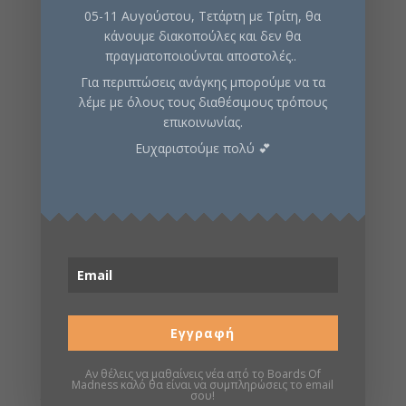
05-11 Αυγούστου, Τετάρτη με Τρίτη, θα
€105,00.
€125,00.
κάνουμε διακοπούλες και δεν θα
πραγματοποιούνται αποστολές..
Για περιπτώσεις ανάγκης μπορούμε να τα
11
%
10
%
λέμε με όλους τους διαθέσιμους τρόπους
επικοινωνίας.
Ευχαριστούμε πολύ 💕
Arkham Horror
Stalker Terrain
LCG: The
Pack Expansion
Εγγραφή
Forgotten Age
Original
Η
€
70,00
€
63,00
Deluxe Expansion
Αν θέλεις να μαθαίνεις νέα από το Boards Of
price
τρέχουσα
Madness καλό θα είναι να συμπληρώσεις το email
σου!
Original
Η
€
44,00
€
39,00
was:
τιμή