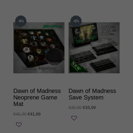
was:
τιμή
€41,00.
€46,00.
είναι:
€41,00.
9
%
6
%
Dawn of Madness
Dawn of Madness
Neoprene Game
Save System
Mat
Original
Η
€
35,00
€
33,00
Original
Η
€
45,00
€
41,00
price
τρέχουσα
price
τρέχουσα
was:
τιμή
was:
τιμή
€35,00.
είναι: