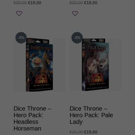
Original
Η
Original
Η
€
20,00
€
19,00
€
20,00
€
19,00
price
τρέχουσα
price
τρέχουσα
was:
τιμή
was:
τιμή
€20,00.
είναι:
€20,00.
είναι:
€19,00.
€19,00.
5
%
5
%
Dice Throne –
Dice Throne –
Hero Pack:
Hero Pack: Pale
Headless
Lady
Horseman
Original
Η
€
20,00
€
19,00