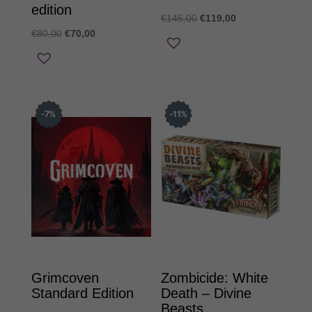
edition
Original
Η
€
145,00
€
119,00
Original
Η
€
80,00
€
70,00
price
τρέχουσα
price
τρέχουσα
was:
τιμή
was:
τιμή
€145,00.
είναι:
€80,00.
είναι:
€119,00.
€70,00.
7
%
11
%
Grimcoven
Zombicide: White
Standard Edition
Death – Divine
Beasts