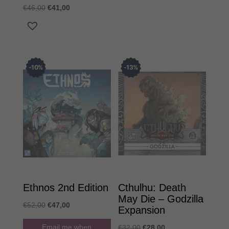
was:
τιμή
Original
Η
€
46,00
€
41,00
€66,00.
είναι:
price
τρέχουσα
€62,00.
was:
τιμή
€46,00.
είναι:
€41,00.
10
%
13
%
Ethnos 2nd Edition
Cthulhu: Death
May Die – Godzilla
Original
Η
€
52,00
€
47,00
Expansion
price
τρέχουσα
Original
Η
Email me when
€
32,00
€
28,00