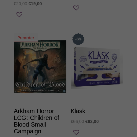
Original
Η
€
20,00
€
19,00
price
τρέχουσα
price
τρέχουσα
was:
τιμή
was:
τιμή
€20,00.
είναι:
€20,00.
είναι:
€19,00.
€19,00.
Preorder
6
%
Arkham Horror
Klask
LCG: Children of
Original
Η
€
66,00
€
62,00
Blood Small
price
τρέχουσα
Campaign