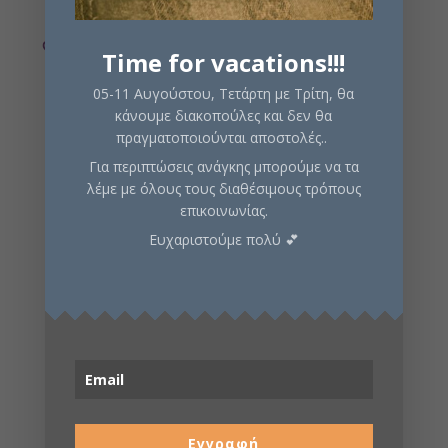
Σε απόθεμα
Time for vacations!!!
05-11 Αυγούστου, Τετάρτη με Τρίτη, θα
Προσθήκη στο καλάθι
κάνουμε διακοπούλες και δεν θα
πραγματοποιούνται αποστολές..
Για περιπτώσεις ανάγκης μπορούμε να τα
λέμε με όλους τους διαθέσιμους τρόπους
επικοινωνίας.
Κωδικός προϊόντος:
CGE00130
Κατηγορίες:
Ευχαριστούμε πολύ 💕
Εξερεύνησης
,
Περιπέτειας
,
Στρατηγικής
Περιγραφή
Πληροφορίες
Σελίδα boardgamegeek
Εγγραφή