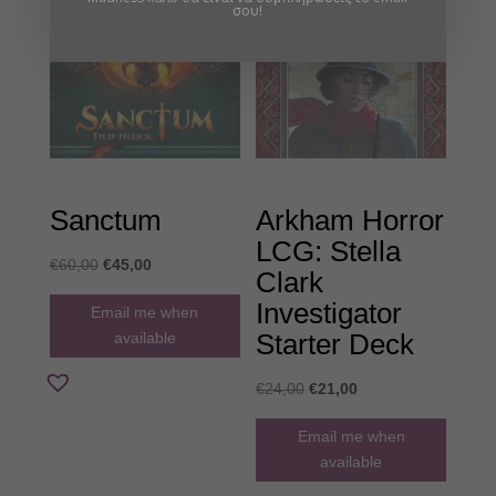
σου!
Sanctum
Arkham Horror
LCG: Stella
Original
Η
€
60,00
€
45,00
Clark
price
τρέχουσα
Investigator
Email me when
was:
τιμή
Starter Deck
available
€60,00.
είναι:
€45,00.
Original
Η
€
24,00
€
21,00
price
τρέχουσα
Email me when
was:
τιμή
available
€24,00.
είναι: