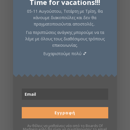
Time for vacations!!!
05-11 Αυγούστου, Τετάρτη με Τρίτη, θα
Κωδικός προϊόντος:
CMNBBE002
Κατηγορίες:
κάνουμε διακοπούλες και δεν θα
Dungeon Crawler
,
Αφήγησης
,
Περιπέτειας
,
Φαντασίας
πραγματοποιούνται αποστολές..
Για περιπτώσεις ανάγκης μπορούμε να τα
λέμε με όλους τους διαθέσιμους τρόπους
Περιγραφή
επικοινωνίας.
Ευχαριστούμε πολύ 💕
Πληροφορίες
Σελίδα boardgamegeek
Σχετικά προϊόντα
Εγγραφή
25
%
13
%
Αν θέλεις να μαθαίνεις νέα από το Boards Of
Madness καλό θα είναι να συμπληρώσεις το email