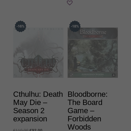
€21,00.
16
%
18
%
Cthulhu: Death
Bloodborne:
May Die –
The Board
Season 2
Game –
expansion
Forbidden
Woods
Original
Η
€
110,00
€
92,00