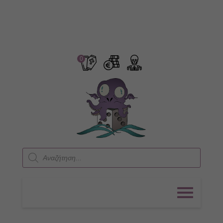
0
Products
search