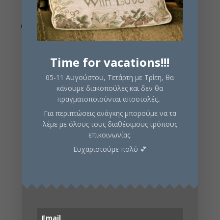
mules, and snitches.
Time for vacations!!!
05-11 Αυγούστου, Τετάρτη με Τρίτη, θα
Εξαντλημένο
κάνουμε διακοπούλες και δεν θα
πραγματοποιούνται αποστολές..
Email me when available
Για περιπτώσεις ανάγκης μπορούμε να τα
λέμε με όλους τους διαθέσιμους τρόπους
επικοινωνίας.
Ευχαριστούμε πολύ 💕
Κωδικός προϊόντος:
102187
Κατηγορίες:
Εξερεύνησης
,
Περιπέτειας
,
Στρατηγικής
Περιγραφή