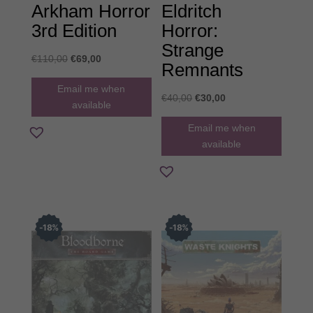
Arkham Horror
Eldritch
3rd Edition
Horror:
Strange
Original
Η
€
110,00
€
69,00
Remnants
price
τρέχουσα
Email me when
was:
τιμή
Original
Η
€
40,00
€
30,00
available
€110,00.
είναι:
price
τρέχουσα
Email me when
€69,00.
was:
τιμή
available
€40,00.
είναι:
€30,00.
18
%
18
%