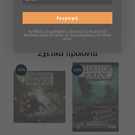
Πληροφορίες
Εγγραφή
Σελίδα boardgamegeek
Αν θέλεις να μαθαίνεις νέα από το Boards Of
Madness καλό θα είναι να συμπληρώσεις το email
σου!
Σχετικά προϊόντα
37
%
25
%