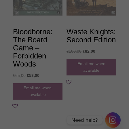
Bloodborne:
Waste Knights:
The Board
Second Edition
Game –
Original
Η
€
100,00
€
82,00
Forbidden
price
τρέχουσα
Woods
Email me when
was:
τιμή
available
€100,00.
είναι:
Original
Η
€
65,00
€
53,00
€82,00.
price
τρέχουσα
Email me when
was:
τιμή
available
€65,00.
είναι:
€53,00.
Need help?