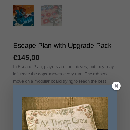
Escape Plan with Upgrade Pack
€
145,00
In Escape Plan, players are the thieves, but they may
influence the cops’ moves every turn. The robbers
move on a modular board trying to reach the best
spots to recover their loot and escape from the city
with more money than the other thieves. The cops are
trying to thwart their escape plan — by force if
necessary. The players play cards to aid their escape
and slow the other players down. The players take
actions that allow them to move and to engage gangs,