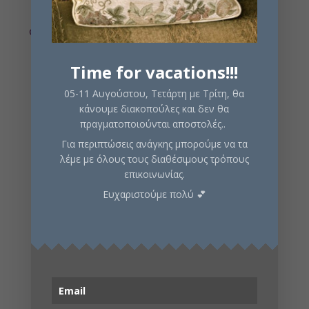
In stock
Time for vacations!!!
Add to cart
05-11 Αυγούστου, Τετάρτη με Τρίτη, θα
κάνουμε διακοπούλες και δεν θα
πραγματοποιούνται αποστολές..
Για περιπτώσεις ανάγκης μπορούμε να τα
SKU:
WIZ73590
Categories:
Dungeon Crawler
,
λέμε με όλους τους διαθέσιμους τρόπους
Exploration
,
Fighting
,
Adventure
,
Fantasy
επικοινωνίας.
Ευχαριστούμε πολύ 💕
Description
Info
Boardgamegeek website