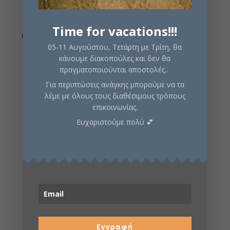
Time for vacations!!!
Σε απόθεμα
05-11 Αυγούστου, Τετάρτη με Τρίτη, θα
κάνουμε διακοπούλες και δεν θα
πραγματοποιούνται αποστολές..
Προσθήκη στο καλάθι
Για περιπτώσεις ανάγκης μπορούμε να τα
λέμε με όλους τους διαθέσιμους τρόπους
επικοινωνίας.
Ευχαριστούμε πολύ 💕
Κωδικός προϊόντος:
STM950
Κατηγορίες:
Εξερεύνησης
,
Με Κάρτες
,
Περιπέτειας
,
Φαντασίας
Περιγραφή
Πληροφορίες
Εγγραφή