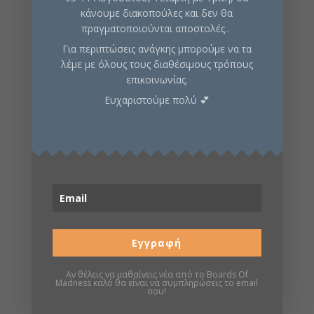
κάνουμε διακοπούλες και δεν θα
Φαντασίας
πραγματοποιούνται αποστολές..
Για περιπτώσεις ανάγκης μπορούμε να τα
Περιγραφή
λέμε με όλους τους διαθέσιμους τρόπους
επικοινωνίας.
Ευχαριστούμε πολύ 💕
Πληροφορίες
Σελίδα boardgamegeek
Σχετικά προϊόντα
Εγγραφή
16
%
13
%
Αν θέλεις να μαθαίνεις νέα από το Boards Of
Madness καλό θα είναι να συμπληρώσεις το email
σου!