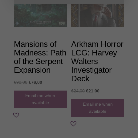
Mansions of
Arkham Horror
Madness: Path
LCG: Harvey
of the Serpent
Walters
Expansion
Investigator
Deck
Original
Η
€
90,00
€
76,00
price
τρέχουσα
Original
Η
€
24,00
€
21,00
Email me when
was:
τιμή
price
τρέχουσα
available
Email me when
€90,00.
είναι:
was:
τιμή
available
€76,00.
€24,00.
είναι:
€21,00.