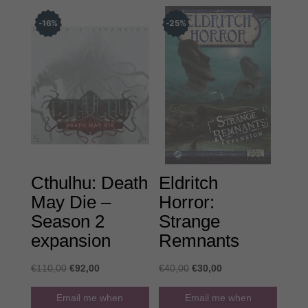
16
%
25
%
Cthulhu: Death
Eldritch
May Die –
Horror:
Season 2
Strange
expansion
Remnants
Original
Η
Original
Η
€
110,00
€
92,00
€
40,00
€
30,00
price
τρέχουσα
price
τρέχουσα
Email me when
Email me when
was:
τιμή
was:
τιμή