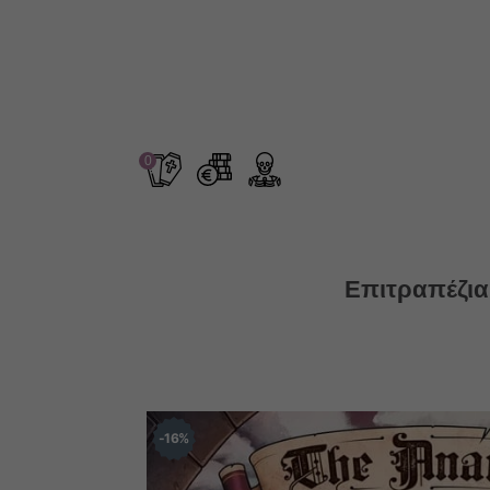
0
Επιτραπέζια
16
%