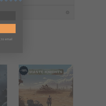
 το email
18
%