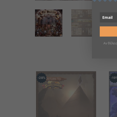
Αν θέλει
28
%
19