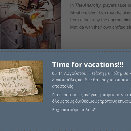
price
τρέχ
In
The Anarchy
, players take o
Stephen. Over five rounds, playe
was:
τιμή
from attacks by the approaching
€68,00.
είναι:
Matilda with their own crafted 
€57,0
Σε απόθεμα
Time for vacations!!!
05-11 Αυγούστου, Τετάρτη με Τρίτη, θα
διακοπούλες και δεν θα πραγματοποιούν
Προσθήκη στο καλάθι
αποστολές..
Για περιπτώσεις ανάγκης μπορούμε να τα
όλους τους διαθέσιμους τρόπους επικοι
Ευχαριστούμε πολύ 💕
Κωδικός προϊόντος:
RGS2802
Περιγραφή