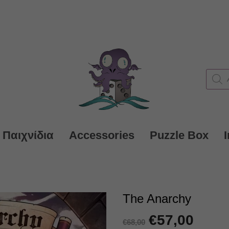
Produc
search
 Παιχνίδια
Accessories
Puzzle Box
The Anarchy
Original
€
57,00
Η
€
68,00