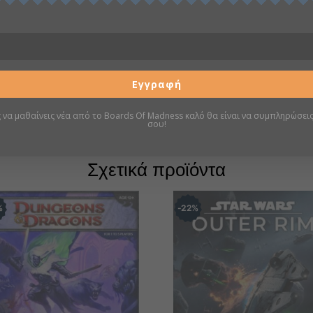
Πληροφορίες
Σελίδα boardgamegeek
Εγγραφή
ς να μαθαίνεις νέα από το Boards Of Madness καλό θα είναι να συμπληρώσεις
σου!
Σχετικά προϊόντα
%
22
%