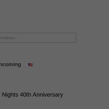
ts
Incoming
n Nights 40th Anniversary