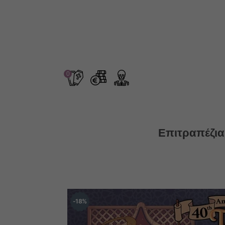
0
Επιτραπέζια
18
%