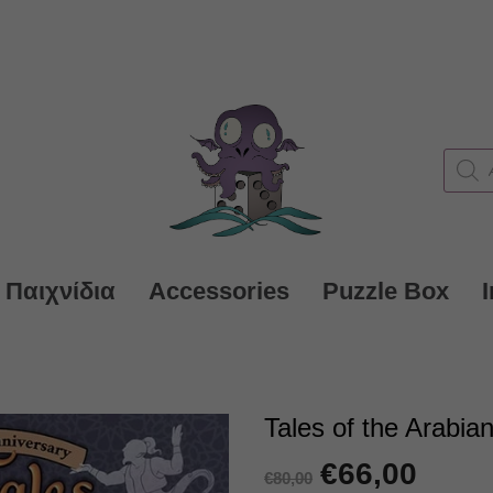
Produc
search
 Παιχνίδια
Accessories
Puzzle Box
Tales of the Arabia
Original
€
66,00
Η
€
80,00