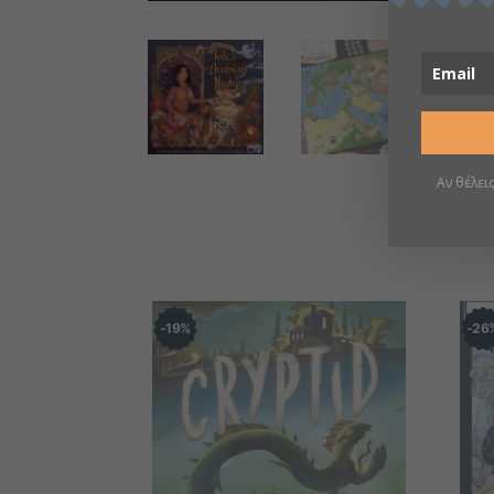
Αν θέλει
19
%
26