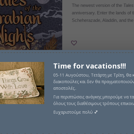
price
τρέχ
The newest version of the
Tales
anniversary. Enter the lands of 
was:
τιμή
Scheherazade, Aladdin, and the 
€80,00.
είναι:
€66,0
Time for vacations!!!
05-11 Αυγούστου, Τετάρτη με Τρίτη, θα
Εξαντλημένο
διακοπούλες και δεν θα πραγματοποιούν
αποστολές..
Email me when avail
Για περιπτώσεις ανάγκης μπορούμε να τα
όλους τους διαθέσιμους τρόπους επικοι
Ευχαριστούμε πολύ 💕
Κωδικός προϊόντος:
PTZ73408
Περιπέτειας
,
Φαντασίας