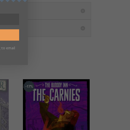
 το email
17
%