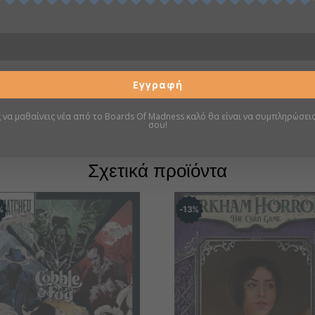
Περιγραφή
Πληροφορίες
Εγγραφή
Σελίδα boardgamegeek
ς να μαθαίνεις νέα από το Boards Of Madness καλό θα είναι να συμπληρώσεις
σου!
Σχετικά προϊόντα
%
13
%