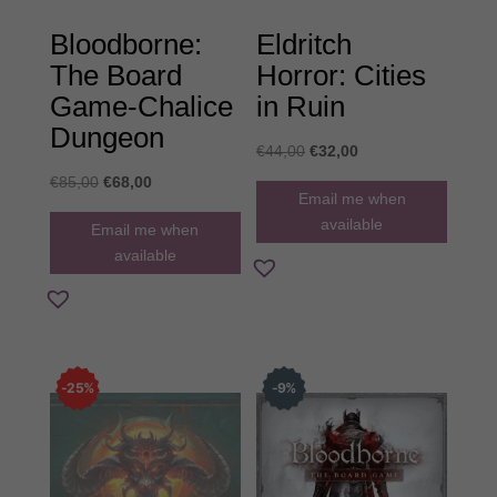
Bloodborne:
Eldritch
The Board
Horror: Cities
Game-Chalice
in Ruin
Dungeon
Original
Η
€
44,00
€
32,00
price
τρέχουσα
Original
Η
€
85,00
€
68,00
Email me when
was:
τιμή
price
τρέχουσα
available
Email me when
€44,00.
είναι:
was:
τιμή
available
€32,00.
€85,00.
είναι:
€68,00.
25
%
9
%