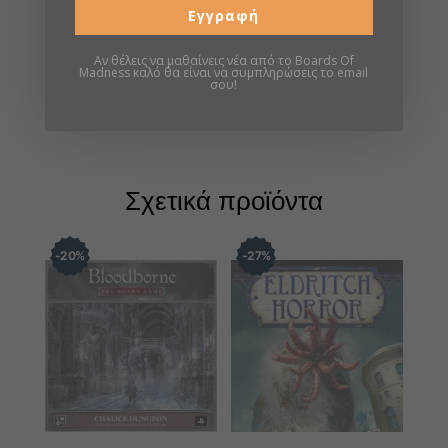
Εγγραφή
Πληροφορίες
Αν θέλεις να μαθαίνεις νέα από το Boards Of
Madness καλό θα είναι να συμπληρώσεις το email
σου!
Σελίδα boardgamegeek
Σχετικά προϊόντα
20
%
27
%