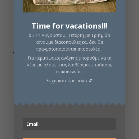
€58,00.
είναι:
take the role of fantasy heroes, face challenges, and
make decisions that change the story along the way.
€52,00.
Time for vacations!!!
05-11 Αυγούστου, Τετάρτη με Τρίτη, θα
κάνουμε διακοπούλες και δεν θα
Σε απόθεμα
πραγματοποιούνται αποστολές..
Για περιπτώσεις ανάγκης μπορούμε να τα
λέμε με όλους τους διαθέσιμους τρόπους
επικοινωνίας.
Προσθήκη στο καλάθι
Ευχαριστούμε πολύ 💕
Κωδικός προϊόντος:
TWK4502
Κατηγορίες:
Εξερεύνησης
,
Περιπέτειας
,
Φαντασίας
Περιγραφή