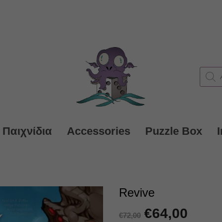
Produc
search
 Παιχνίδια
Accessories
Puzzle Box
Revive
Original
€
64,00
Η
€
72,00