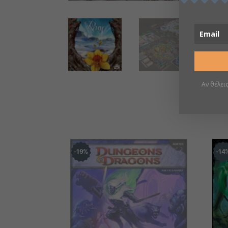
Αν θέλει
19
%
14