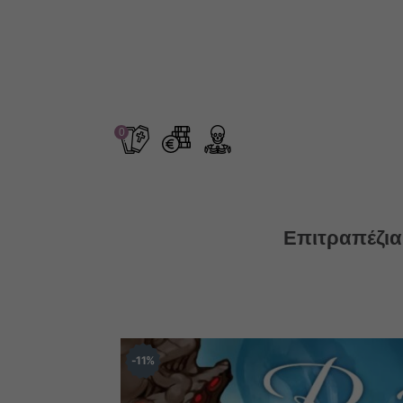
0
Επιτραπέζια
11
%