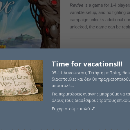
price
τρέχ
Revive
is a game for 1-4 player
variable setup, and no fighting or
was:
τιμή
campaign unlocks additional con
€72,00.
είναι:
unlocked, the game can be replay
€64,0
Σε απόθεμα
Time for vacations!!!
05-11 Αυγούστου, Τετάρτη με Τρίτη, θα
διακοπούλες και δεν θα πραγματοποιούν
Προσθήκη στο καλάθι
αποστολές..
Για περιπτώσεις ανάγκης μπορούμε να τα
όλους τους διαθέσιμους τρόπους επικοι
Ευχαριστούμε πολύ 💕
Κωδικός προϊόντος:
APOREV00
Περιγραφή