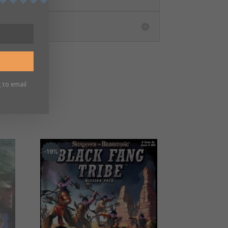
 το email
19
%