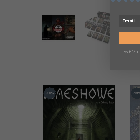
Αν θέλει
16
%
13