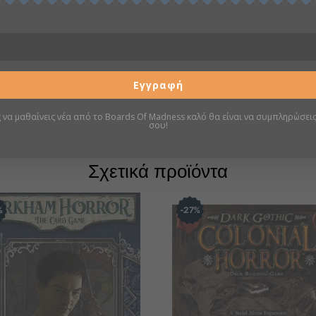
Πληροφορίες
Σελίδα boardgamegeek
Εγγραφή
ς να μαθαίνεις νέα από το Boards Of Madness καλό θα είναι να συμπληρώσεις
σου!
Σχετικά προϊόντα
%
27
%