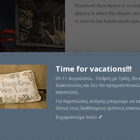
price
τρέχ
Maximum Apocalypse is a coope
players in which the players ar
was:
τιμή
to survive the hostile landscape
€100,00.
είναι
€81,0
Σε απόθεμα
Time for vacations!!!
05-11 Αυγούστου, Τετάρτη με Τρίτη, θα
Προσθήκη στο καλάθι
διακοπούλες και δεν θα πραγματοποιούν
αποστολές..
Για περιπτώσεις ανάγκης μπορούμε να τα
όλους τους διαθέσιμους τρόπους επικοι
Κωδικός προϊόντος:
RMA213
Κ
Ευχαριστούμε πολύ 💕
Κάρτες
,
Περιπέτειας
Περιγραφή