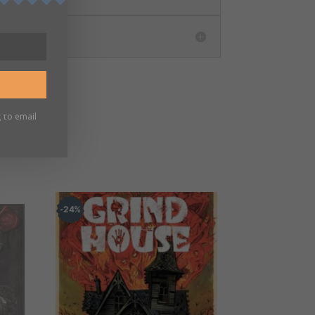
 το email
24
%