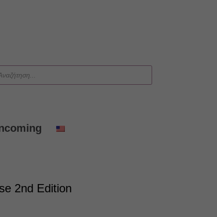
ts
Incoming
e 2nd Edition