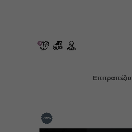
0
Επιτραπέζια
19
%