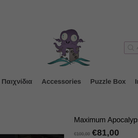
Produc
search
 Παιχνίδια
Accessories
Puzzle Box
Maximum Apocalyps
Original
€
81,00
Η
€
100,00