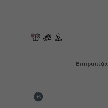
0
Επιτραπέζια
9
%