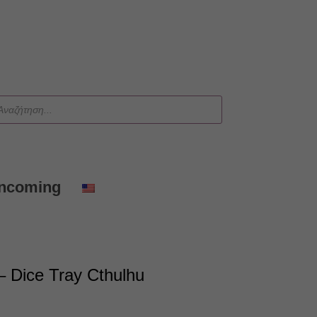
ts
Incoming
 Dice Tray Cthulhu