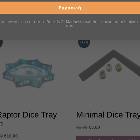
Εγγραφή
ς να μαθαίνεις νέα από το Boards Of Madness καλό θα είναι να συμπληρώσεις
Σχετικά προϊόντα
σου!
%
17
%
Raptor Dice Tray
Minimal Dice Tra
e
Original
Η
€
6,00
€
5,00
price
τρέχουσα
Original
Η
00
€
10,00