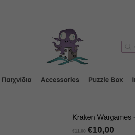
Produc
search
 Παιχνίδια
Accessories
Puzzle Box
Kraken Wargames –
Original
€
10,00
Η
€
11,00