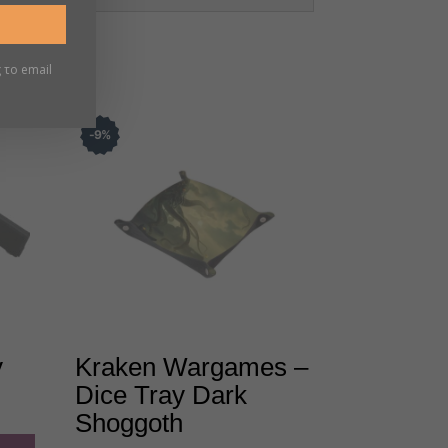
 το email
9
%
y
Kraken Wargames –
Dice Tray Dark
Shoggoth