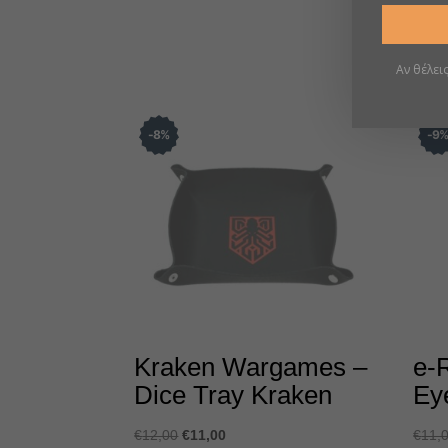
Αν θέλει
8
%
9
Kraken Wargames –
e-
Dice Tray Kraken
Ey
Original
Η
€
12,00
€
11,00
€
11,