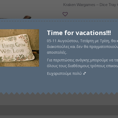
price
τρέχ
Kraken Wargames – Dice Tray C
was:
τιμή
€11,00.
είναι:
Time for vacations!!!
€10,0
05-11 Αυγούστου, Τετάρτη με Τρίτη, θα
Εξαντλημένο
διακοπούλες και δεν θα πραγματοποιούν
αποστολές..
Email me when avail
Για περιπτώσεις ανάγκης μπορούμε να τα
όλους τους διαθέσιμους τρόπους επικοι
Ευχαριστούμε πολύ 💕
Κωδικός προϊόντος:
KWG0420
Περιγραφή
Πληροφορίες