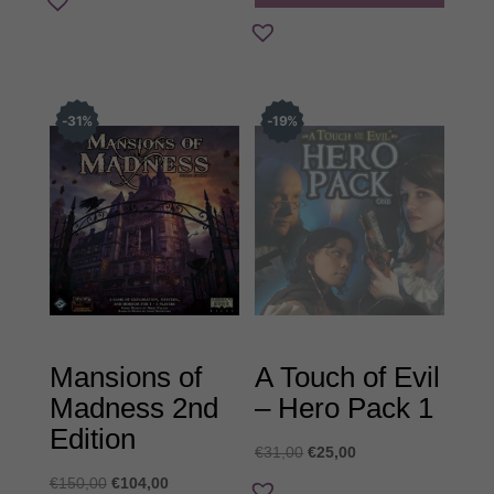
€24,00.
είναι:
€21,00.
31
%
19
%
Mansions of
A Touch of Evil
Madness 2nd
– Hero Pack 1
Edition
Original
Η
€
31,00
€
25,00
price
τρέχουσα
Original
Η
€
150,00
€
104,00