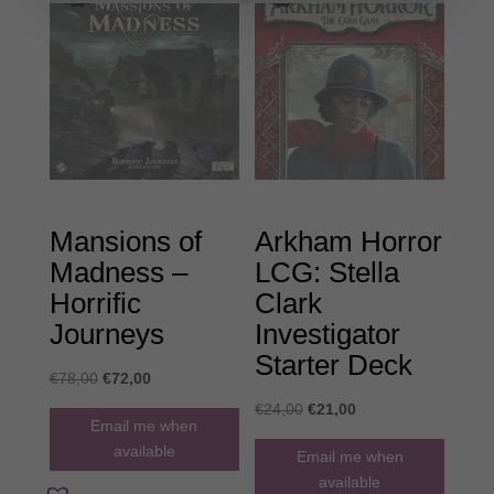
Mansions of
Arkham Horror
Madness –
LCG: Stella
Horrific
Clark
Journeys
Investigator
Starter Deck
Original
Η
€
78,00
€
72,00
price
τρέχουσα
Original
Η
€
24,00
€
21,00
Email me when
was:
τιμή
price
τρέχουσα
available
Email me when
€78,00.
είναι:
was:
τιμή
available
€72,00.