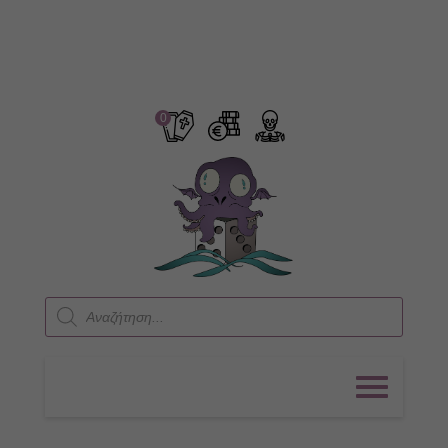
0
Products
search