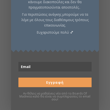
κάνουμε διακοπούλες και δεν θα
πραγματοποιούνται αποστολές..
Για περιπτώσεις ανάγκης μπορούμε να τα
Κωδικός προϊόντος:
FXG810412
Κατηγορίες:
λέμε με όλους τους διαθέσιμους τρόπους
Εξερεύνησης
,
Περιπέτειας
,
Στρατηγικής
επικοινωνίας.
Ευχαριστούμε πολύ 💕
Περιγραφή
Πληροφορίες
Σελίδα boardgamegeek
Εγγραφή
Σχετικά προϊόντα
Αν θέλεις να μαθαίνεις νέα από το Boards Of
Madness καλό θα είναι να συμπληρώσεις το email
σου!
8
%
13
%