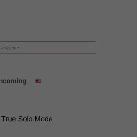
ts
Incoming
e True Solo Mode