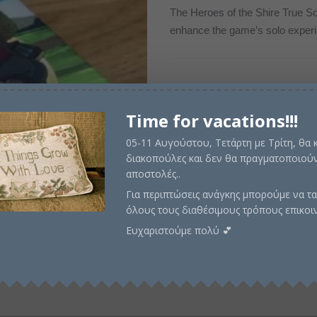
price
τρέχ
The Heroes of the Shire True S
enhance the game’s solo experi
was:
τιμή
€29,00.
είναι:
€27,0
Σε απόθεμα
Time for vacations!!!
05-11 Αυγούστου, Τετάρτη με Τρίτη, θα
διακοπούλες και δεν θα πραγματοποιούν
Προσθήκη στο καλάθι
αποστολές..
Για περιπτώσεις ανάγκης μπορούμε να τα
όλους τους διαθέσιμους τρόπους επικοι
Ευχαριστούμε πολύ 💕
Κωδικός προϊόντος:
SNGHOTS
Περιγραφή