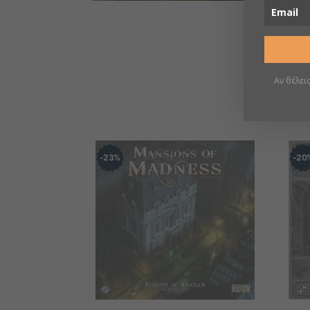
Αν θέλει
23
%
20