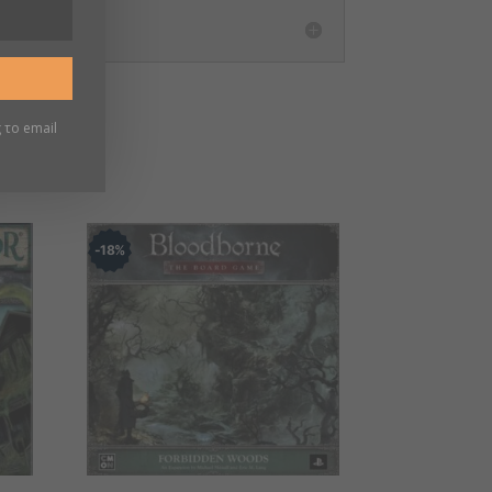
 το email
18
%