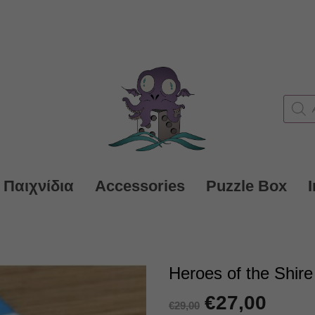
Produc
search
 Παιχνίδια
Accessories
Puzzle Box
Heroes of the Shir
Original
€
27,00
Η
€
29,00