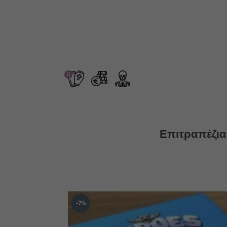
0
Επιτραπέζια
7
%