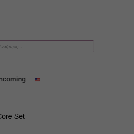
ts
Incoming
ore Set