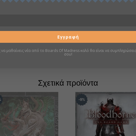
Φαντασίας
Περιγραφή
Εγγραφή
Πληροφορίες
ς να μαθαίνεις νέα από το Boards Of Madness καλό θα είναι να συμπληρώσεις
σου!
Σελίδα boardgamegeek
Σχετικά προϊόντα
%
9
%