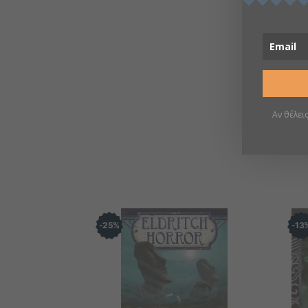
Αν θέλει
25
%
13