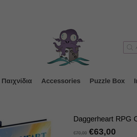
Produc
search
 Παιχνίδια
Accessories
Puzzle Box
Daggerheart RPG C
Original
€
63,00
Η
€
70,00