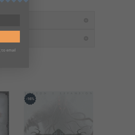
 το email
16
%