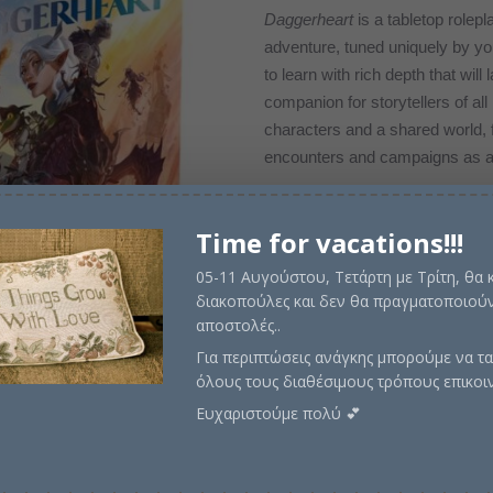
price
τρέχ
Daggerheart
is a tabletop rolepl
adventure, tuned uniquely by y
was:
τιμή
to learn with rich depth that will 
€70,00.
είναι:
companion for storytellers of all
characters and a shared world, f
€63,0
encounters and campaigns as 
Time for vacations!!!
Σε απόθεμα
05-11 Αυγούστου, Τετάρτη με Τρίτη, θα
διακοπούλες και δεν θα πραγματοποιούν
αποστολές..
Για περιπτώσεις ανάγκης μπορούμε να τα
Προσθήκη στο καλάθι
όλους τους διαθέσιμους τρόπους επικοι
Ευχαριστούμε πολύ 💕
Κωδικός προϊόντος:
DRPDH-CO