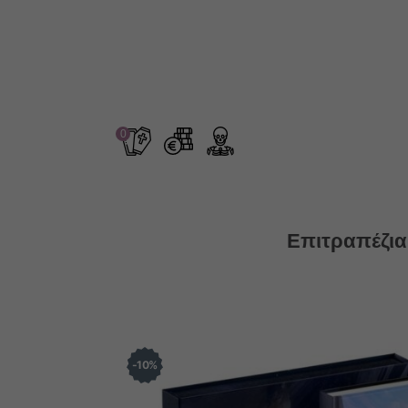
0
Επιτραπέζια
10
%